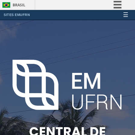
BRASIL
☰
Simplifique!
SITES EMUFRN
Comunica BR
Participe
Acesso à informação
Legislação
Canais
CENTRAL DE